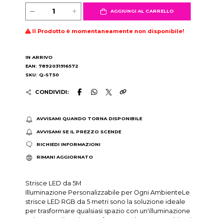
AGGIUNGI AL CARRELLO
Il Prodotto è momentaneamente non disponibile!
IN ARRIVO
EAN: 7892031916572
SKU: Q-ST50
CONDIVIDI:
AVVISAMI QUANDO TORNA DISPONIBILE
AVVISAMI SE IL PREZZO SCENDE
RICHIEDI INFORMAZIONI
RIMANI AGGIORNATO
Strisce LED da 5M
Illuminazione Personalizzabile per Ogni AmbienteLe
strisce LED RGB da 5 metri sono la soluzione ideale
per trasformare qualsiasi spazio con un'illuminazione