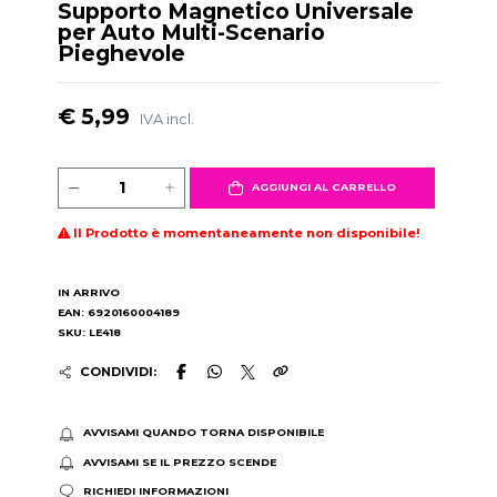
Supporto Magnetico Universale
per Auto Multi-Scenario
Pieghevole
€ 5,99
IVA incl.
AGGIUNGI AL CARRELLO
Il Prodotto è momentaneamente non disponibile!
IN ARRIVO
EAN: 6920160004189
SKU: LE418
CONDIVIDI:
AVVISAMI QUANDO TORNA DISPONIBILE
AVVISAMI SE IL PREZZO SCENDE
RICHIEDI INFORMAZIONI