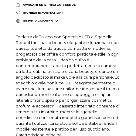
AVVISAMI SE IL PREZZO SCENDE
RICHIEDI INFORMAZIONI
RIMANI AGGIORNATO
Toeletta da Trucco con Specchio LED e Sgabello
Rendi il tuo spazio beauty elegante e funzionale con
questa toeletta da trucco compatta e moderna,
progettata per offrire comfort, praticita e stile in ogni
ambiente della casa. Il design pulito e
contemporaneo si adatta perfettamente a camera
da letto, cabina armadio o zona beauty, creando un
angolo dedicato al make up e alla cura personale. Lo
specchio ovale con luce LED integrata permette di
avere una illuminazione uniforme ideale per il trucco
quotidiano, mentre il piano di appoggio e i ripiani
laterali offrono spazio per organizzare cosmetici,
profumi e accessori. Il cassetto integrato consente di
tenere tutto in ordine, mentre lo sgabello
coordinato con seduta imbottita garantisce comfort
durante l utilizzo. La struttura solida e stabile rende il
mobile resistente e pratico per l uso quotidiano.
Caratteristiche principali