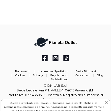
Pagamenti
Informativa Spedizioni
Resi e Rimborsi
Cookies
Privacy
Regolamento
Contattaci
Blog
Richiedi reso
© DN-LAB S.r.l.
Sede Legale: Via P.T. VALLE 4, 04015 Priverno (LT)
Partita Iva: 03154350593 - Iscritta al Registro delle Imprese di
Latina REA: LT-306097
Questo sito web utilizza i cookie. Utilizziamo i cookie per statistiche e per
personalizzare contenuti ed annunci. Navigando nel sito accetti implicitamente il
info@pianetaoutlet.it
loro utilizzo. Chiudendo questa finestra, il consenso è da considerarsi negato.