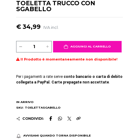
TOELETTA TRUCCO CON
SGABELLO
€ 34,99
IVA incl.
AGGIUNGI AL CARRELLO
Il Prodotto è momentaneamente non disponibile!
Per i pagamenti a rate serve
conto bancario o carta di debito
collegata a PayPal. Carte prepagate non accettate
.
IN ARRIVO
SKU: TOELETTASGABELLO
CONDIVIDI:
AVVISAMI QUANDO TORNA DISPONIBILE