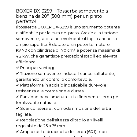
BOXER BX-3259 – Tosaerba semovente a
benzina da 20” (508 mm) per un prato
perfetto!
Il tosaerba BOXER BX-3259 è uno strumento potente
e affidabile per la cura del prato. Grazie alla trazione
semovente, facilita notevolmente il taglio anche su
ampie superfici. È dotato di un potente motore
KV170 con cilindrata di 170 cm³ e potenza massima di
4,2 kW, che garantisce prestazioni stabili ed elevata
efficienza.
✅ Principali vantaggi:
✔ Trazione semovente : riduce il carico sull'utente,
garantendo un controllo confortevole.
✔ Piattaforma in acciaio inossidabile durevole :
resistenza alla corrosione e durata.
✔ Funzione pacciamatura : trita finemente l'erba per
fertilizzante naturale.
✔ Scarico laterale : comoda rimozione dell'erba
tagliata.
✔ Regolazione dell'altezza di taglio a 7 livelli :
regolabile da 25 a 75 mm.
✔ Ampio cesto di raccolta dell'erba (60 l) : con