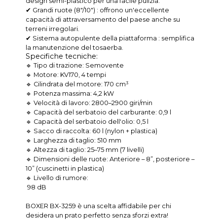
design semi-plastico per una facile pulizia.
✔ Grandi ruote (8"/10") : offrono un'eccellente
capacità di attraversamento del paese anche su
terreni irregolari.
✔ Sistema autopulente della piattaforma : semplifica
la manutenzione del tosaerba.
Specifiche tecniche:
🔹 Tipo di trazione: Semovente
🔹 Motore: KV170, 4 tempi
🔹 Cilindrata del motore: 170 cm³
🔹 Potenza massima: 4,2 kW
🔹 Velocità di lavoro: 2800–2900 giri/min
🔹 Capacità del serbatoio del carburante: 0,9 l
🔹 Capacità del serbatoio dell'olio: 0,5 l
🔹 Sacco di raccolta: 60 l (nylon + plastica)
🔹 Larghezza di taglio: 510 mm
🔹 Altezza di taglio: 25–75 mm (7 livelli)
🔹 Dimensioni delle ruote: Anteriore – 8”, posteriore –
10” (cuscinetti in plastica)
🔹 Livello di rumore:
98 dB
BOXER BX-3259 è una scelta affidabile per chi
desidera un prato perfetto senza sforzi extra!