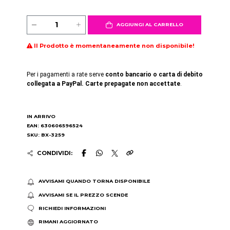
AGGIUNGI AL CARRELLO
Il Prodotto è momentaneamente non disponibile!
Per i pagamenti a rate serve
conto bancario o carta di debito
collegata a PayPal. Carte prepagate non accettate
.
IN ARRIVO
EAN: 630606596524
SKU: BX-3259
CONDIVIDI:
AVVISAMI QUANDO TORNA DISPONIBILE
AVVISAMI SE IL PREZZO SCENDE
RICHIEDI INFORMAZIONI
RIMANI AGGIORNATO