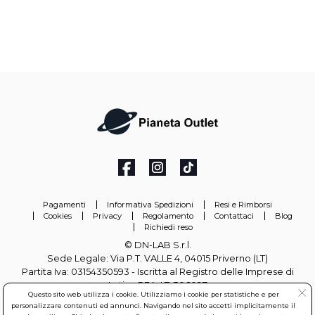
Pagamenti
Informativa Spedizioni
Resi e Rimborsi
Cookies
Privacy
Regolamento
Contattaci
Blog
Richiedi reso
© DN-LAB S.r.l.
Sede Legale: Via P.T. VALLE 4, 04015 Priverno (LT)
Partita Iva: 03154350593 - Iscritta al Registro delle Imprese di
Latina REA: LT-306097
Questo sito web utilizza i cookie. Utilizziamo i cookie per statistiche e per
personalizzare contenuti ed annunci. Navigando nel sito accetti implicitamente il
info@pianetaoutlet.it