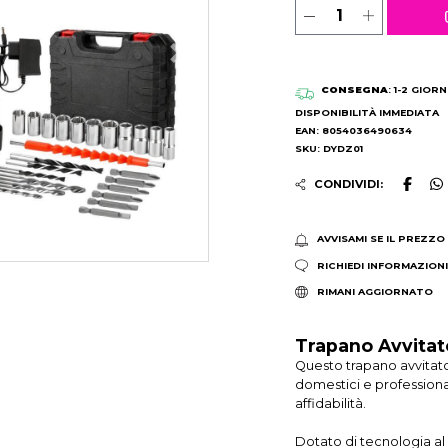
CONSEGNA
: 1-2 GIORN
DISPONIBILITÀ IMMEDIATA
EAN: 8054036490634
SKU: DYDZ01
CONDIVIDI:
AVVISAMI SE IL PREZZO
RICHIEDI INFORMAZION
RIMANI AGGIORNATO
Trapano Avvitato
Questo trapano avvitator
domestici e professional
affidabilità.
Dotato di tecnologia al