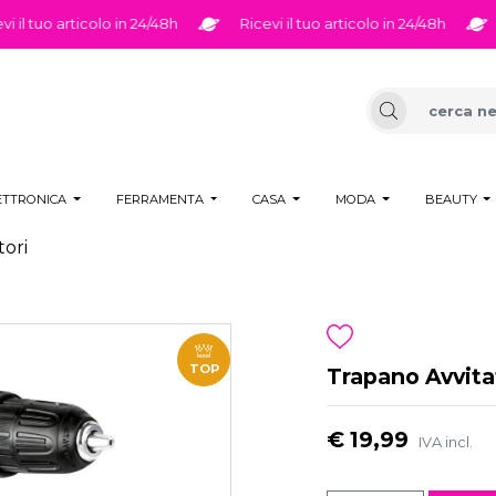
l tuo articolo in 24/48h
Ricevi il tuo articolo in 24/48h
Ri
ETTRONICA
FERRAMENTA
CASA
MODA
BEAUTY
tori
TOP
Trapano Avvitat
€ 19,99
IVA incl.