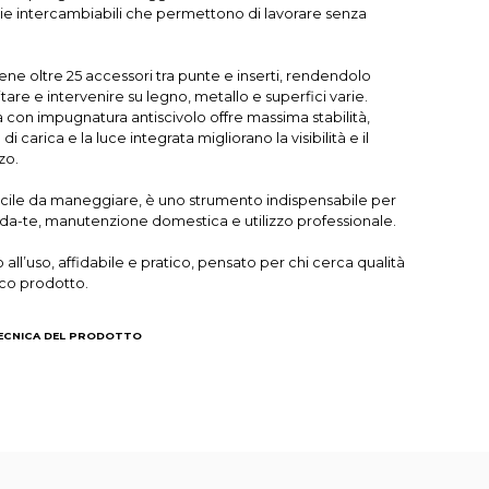
ie intercambiabili che permettono di lavorare senza
iene oltre 25 accessori tra punte e inserti, rendendolo
itare e intervenire su legno, metallo e superfici varie.
 con impugnatura antiscivolo offre massima stabilità,
i carica e la luce integrata migliorano la visibilità e il
zo.
cile da maneggiare, è uno strumento indispensabile per
i-da-te, manutenzione domestica e utilizzo professionale.
all’uso, affidabile e pratico, pensato per chi cerca qualità
ico prodotto.
TECNICA DEL PRODOTTO