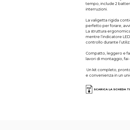
tempo, include 2 batter
interruzioni.
La valigetta rigida cont
perfetto per forare, avv
La struttura ergonomica
mentre l’indicatore LED d
controllo durante l’utiliz
Compatto, leggero e fa
lavori di montaggio, fa
Un kit completo, pronto 
e convenienza in un un
SCARICA LA SCHEDA 