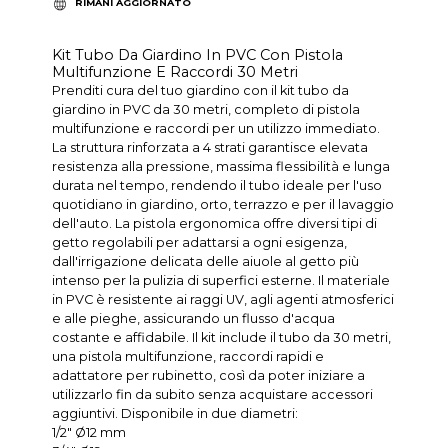
RIMANI AGGIORNATO
Kit Tubo Da Giardino In PVC Con Pistola
Multifunzione E Raccordi 30 Metri
Prenditi cura del tuo giardino con il kit tubo da
giardino in PVC da 30 metri, completo di pistola
multifunzione e raccordi per un utilizzo immediato.
La struttura rinforzata a 4 strati garantisce elevata
resistenza alla pressione, massima flessibilità e lunga
durata nel tempo, rendendo il tubo ideale per l'uso
quotidiano in giardino, orto, terrazzo e per il lavaggio
dell'auto. La pistola ergonomica offre diversi tipi di
getto regolabili per adattarsi a ogni esigenza,
dall'irrigazione delicata delle aiuole al getto più
intenso per la pulizia di superfici esterne. Il materiale
in PVC è resistente ai raggi UV, agli agenti atmosferici
e alle pieghe, assicurando un flusso d'acqua
costante e affidabile. Il kit include il tubo da 30 metri,
una pistola multifunzione, raccordi rapidi e
adattatore per rubinetto, così da poter iniziare a
utilizzarlo fin da subito senza acquistare accessori
aggiuntivi. Disponibile in due diametri:
1/2" Ø12 mm